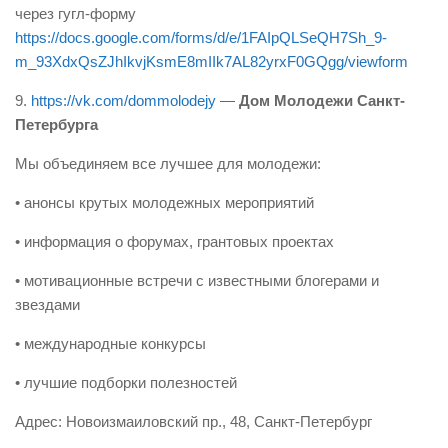
через гугл-форму
https://docs.google.com/forms/d/e/1FAIpQLSeQH7Sh_9-
m_93XdxQsZJhIkvjKsmE8mIIk7AL82yrxF0GQgg/viewform
9.
https://vk.com/dommolodejy
—
Дом Молодежи Санкт-
Петербурга
Мы объединяем все лучшее для молодежи:
• анонсы крутых молодежных мероприятий
• информация о форумах, грантовых проектах
• мотивационные встречи с известными блогерами и
звездами
• международные конкурсы
• лучшие подборки полезностей
Адрес: Новоизмаиловский пр., 48, Санкт-Петербург