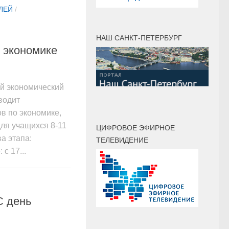
ЛЕЙ
/
НАШ САНКТ-ПЕТЕРБУРГ
 экономике
ий экономический
водит
в по экономике,
ля учащихся 8-11
ЦИФРОВОЕ ЭФИРНОЕ
а этапа:
ТЕЛЕВИДЕНИЕ
с 17...
С день