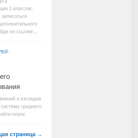
рга
х 1 классов,
6 записаться
дополнительного
дя по ссылке:...
ЛЕЙ
/
его
ования
мнений и взглядов
 систему среднего
ойти опрос
ая страница →