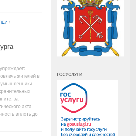
ЛЕЙ
/
урга
упреждает:
ГОСУСЛУГИ
овлечь жителей в
лоумышленники
хранительных
ните, за
ического акта
нность вплоть до